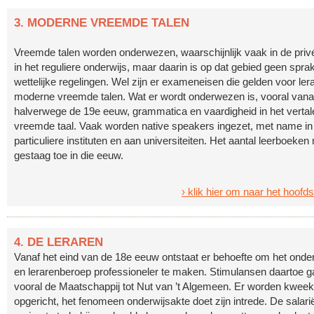
3. MODERNE VREEMDE TALEN
Vreemde talen worden onderwezen, waarschijnlijk vaak in de privé
in het reguliere onderwijs, maar daarin is op dat gebied geen spra
wettelijke regelingen. Wel zijn er exameneisen die gelden voor ler
moderne vreemde talen. Wat er wordt onderwezen is, vooral vana
halverwege de 19e eeuw, grammatica en vaardigheid in het vertale
vreemde taal. Vaak worden native speakers ingezet, met name in
particuliere instituten en aan universiteiten. Het aantal leerboeke
gestaag toe in die eeuw.
› klik hier om naar het hoofd
4. DE LERAREN
Vanaf het eind van de 18e eeuw ontstaat er behoefte om het onder
en lerarenberoep professioneler te maken. Stimulansen daartoe g
vooral de Maatschappij tot Nut van ’t Algemeen. Er worden kwee
opgericht, het fenomeen onderwijsakte doet zijn intrede. De salari