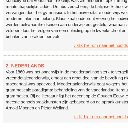
schooltype dat vooral aantrekkelijk was als middel tot opklimming
maatschappelijke ladder. De hbs verscheen, de Latijnse School w
vervangen door het gymnasium. In het universitaire onderwijs wo
moderne talen aan belang. Klassikaal onderricht verving het indivi
werden bekwaamheidseisen aan onderwijzers gesteld, waaraan 
voldoen door het volgen van een opleiding op de kweekschool en 
behalen van lo-akten per vak.
› klik hier om naar het hoofd
2. NEDERLANDS
Voor 1860 was het onderwijs in de moedertaal nog sterk te vergel
vreemdetalenonderwijs, omdat een groot deel van de bevolking nie
moedertaal was opgevoed. Moedertaalonderwijs gaat volgens het li
grammaticale paradigma: behandeling van de vaderlandse literatu
grammatica. Bij de literatuur ligt het accent op de Gouden Eeuw, 
meeste schoolspraakkunsten zijn gebaseerd op de spraakkunste
Arnold Moonen en Pieter Weiland.
› klik hier om naar het hoofd