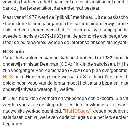
zeventig hadden ze het financieel en rechtspositioneel goed,
dank zij het lerarentekort dat eerder had bestaan.
Maar vanaf 1977 werd de "pilknik" merkbaar. Uit de basissch
stroomden kleinere jaargangen het secundair onderwijs binne
ontstond een lerarenoverschot. Tot overmaat van ramp ging he
tweede oliecrisis (1979-1980) met de economie ook bergafwaa
Door de buitenwereld werden de lerarensalarissen als royaal
HOS-nota
Vanaf het aantreden van het kabinet-Lubbers I in 1982 snoeid
onderwijsminister Deetman (CDA) flink in de salarissen. Hij h
zijn voorganger Van Kemenade (PvdA) een plan overgenome
HOS
-nota (Herziening OnderwijssalarisStructuur). Niet meer 
opleidingsniveau van de leraar moest het salaris bepalen, ma
onderwijsniveau waarop hij werkte.
In 1984 bereikten overheid en vakbonden een akkoord. Slacht
werden vooral de eerstegraders en de nieuwkomers – er was 
nauwelijks werkgelegenheid. "
NaHOSsers
" kregen beduiden
salarissen dan vrijwel even oude collega’s die net iets eerder
begonnen.