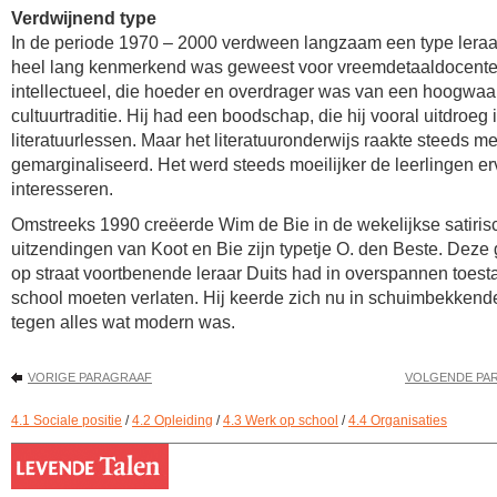
Verdwijnend type
In de periode 1970 – 2000 verdween langzaam een type leraa
heel lang kenmerkend was geweest voor vreemdetaaldocente
intellectueel, die hoeder en overdrager was van een hoogwaa
cultuurtraditie. Hij had een boodschap, die hij vooral uitdroeg i
literatuurlessen. Maar het literatuuronderwijs raakte steeds m
gemarginaliseerd. Het werd steeds moeilijker de leerlingen er
interesseren.
Omstreeks 1990 creëerde Wim de Bie in de wekelijkse satirisc
uitzendingen van Koot en Bie zijn typetje O. den Beste. Dez
op straat voortbenende leraar Duits had in overspannen toest
school moeten verlaten. Hij keerde zich nu in schuimbekkende
tegen alles wat modern was.
VORIGE PARAGRAAF
VOLGENDE PA
4.1 Sociale positie
/
4.2 Opleiding
/
4.3 Werk op school
/
4.4 Organisaties