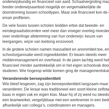
onderwijskundig en financieel van aard. Schaalvergroting ma
breder onderwijsaanbod mogelijk en vergemakkelijkte de
doorstroming tussen schooltypes. Maar ook financieel kon de
ervan profiteren.
De vele fusies tussen scholen leidden ertoe dat tweede- en
eerstegraadsdocenten veel meer dan vroeger overleg moeste
over onderlinge afstemming van hun onderwijs: keuze van
leergangen, wijze van toetsing enzovoort.
In de grotere scholen namen massaliteit en anonimiteit toe, e
schoolorganisatie werd ingewikkelder. Er kwam steeds meer
middenmanagement en overhead. In de jaren tachtig werd het
financieel minder aantrekkelijk om in het eigen schoolvak door
studeren. Wie hogerop wilde komen ging de managementskan
Veranderende beroepsidentiteit
Wie bleef lesgeven, zag zijn beroepsidentiteit langzaam maar
veranderen. De leraar was traditioneel een soort kleine zelfst
baas in eigen vak en eigen klas. Maar hij of zij werd nu steed
een teamwerker, vergelijkbaar met een werknemer in een bedri
afhankelijk van collega’s, coördinatoren en managers.