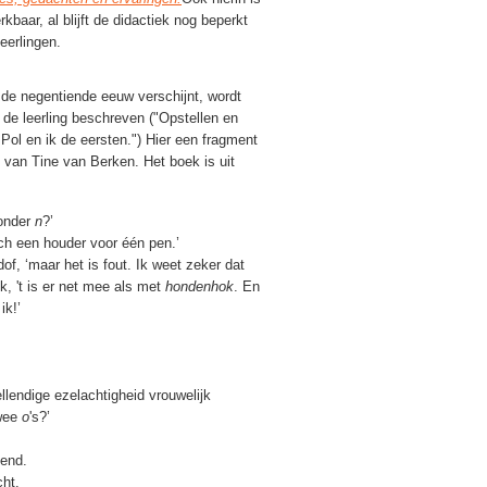
kbaar, al blijft de didactiek nog beperkt
eerlingen.
n de negentiende eeuw verschijnt, wordt
 de leerling beschreven ("Opstellen en
Pol en ik de eersten.") Hier een fragment
,
van Tine van Berken. Het boek is uit
zonder
n
?’
toch een houder voor één pen.’
of, ‘maar het is fout. Ik weet zeker dat
ijk, 't is er net mee als met
hondenhok
. En
ik!’
ellendige ezelachtigheid vrouwelijk
twee
o
's?’
nend.
cht.