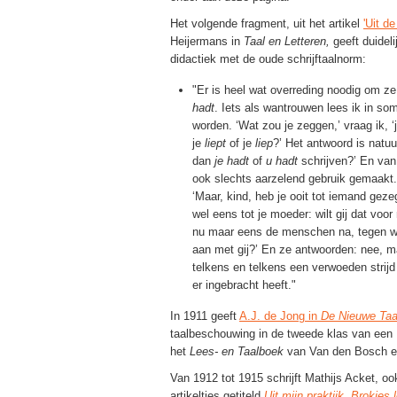
Het volgende fragment, uit het artikel
'Uit de
Heijermans in
Taal en Letteren,
geeft duidel
didactiek met de oude schrijftaalnorm:
"Er is heel wat overreding noodig om ze
hadt
. Iets als wantrouwen lees ik in so
worden. ‘Wat zou je zeggen,’ vraag ik, ‘
je
liept
of je
liep
?’ Het antwoord is natuur
dan
je hadt
of
u hadt
schrijven?’ En van
ook slechts aarzelend gebruik gemaakt
‘Maar, kind, heb je ooit tot iemand gez
wel eens tot je moeder: wilt gij dat voor
nu maar eens de menschen na, tegen wie
aan met gij?’ En ze antwoorden: nee, maa
telkens en telkens een verwoeden strij
er ingebracht heeft."
In 1911 geeft
A.J. de Jong in
De Nieuwe Taa
taalbeschouwing in de tweede klas van een 
het
Lees- en Taalboek
van Van den Bosch en
Van 1912 tot 1915 schrijft Mathijs Acket, oo
artikeltjes getiteld
Uit mijn praktijk. Brokjes