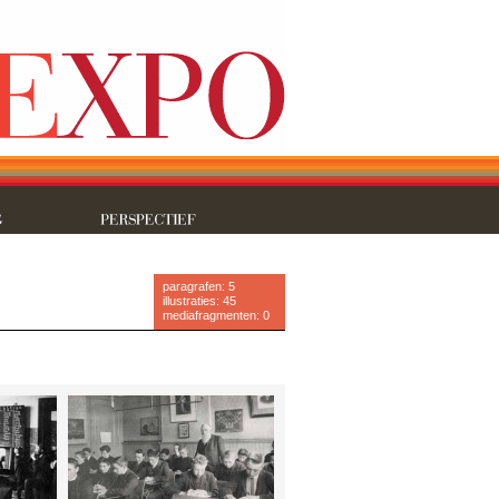
paragrafen: 5
illustraties: 45
mediafragmenten: 0