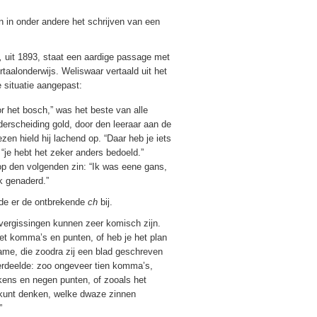
 in onder andere het schrijven van een
l,
uit 1893, staat een aardige passage met
taalonderwijs. Weliswaar vertaald uit het
 situatie aangepast:
r het bosch,” was het beste van alle
erscheiding gold, door den leeraar aan de
en hield hij lachend op. “Daar heb je iets
 “je hebt het zeker anders bedoeld.”
op den volgenden zin: “Ik was eene gans,
 genaderd.”
gde er de ontbrekende
ch
bij.
e vergissingen kunnen zeer komisch zijn.
t komma’s en punten, of heb je het plan
ame, die zoodra zij een blad geschreven
verdeelde: zoo ongeveer tien komma’s,
kens en negen punten, of zooals het
kunt denken, welke dwaze zinnen
”