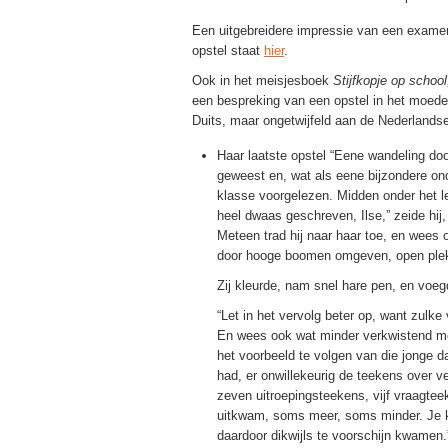
Een uitgebreidere impressie van een examen
opstel staat
hier
.
Ook in het meisjesboek
Stijfkopje op schoo
een bespreking van een opstel in het moeder
Duits, maar ongetwijfeld aan de Nederlandse
Haar laatste opstel “Eene wandeling doo
geweest en, wat als eene bijzondere ond
klasse voorgelezen. Midden onder het lez
heel dwaas geschreven, Ilse,” zeide hij,
Meteen trad hij naar haar toe, en wees 
door hooge boomen omgeven, open plek
Zij kleurde, nam snel hare pen, en voe
“Let in het vervolg beter op, want zulk
En wees ook wat minder verkwistend me
het voorbeeld te volgen van die jonge d
had, er onwillekeurig de teekens over 
zeven uitroepingsteekens, vijf vraagtee
uitkwam, soms meer, soms minder. Je 
daardoor dikwijls te voorschijn kwamen.