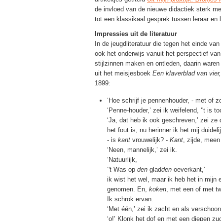
de invloed van de nieuwe didactiek sterk mer
tot een klassikaal gesprek tussen leraar en l
Impressies uit de literatuur
In de jeugdliteratuur die tegen het einde va
ook het onderwijs vanuit het perspectief van
stijlzinnen maken en ontleden, daarin waren 
uit het meisjesboek
Een klaverblad van vier
1899:
‘Hoe schrijf je
pennenhouder
, - met of 
‘Penne-houder,’ zei ik weifelend, ‘'t is 
‘Ja, dat heb ik ook geschreven,’ zei ze d
het fout is, nu herinner ik het mij duidel
- is
kant
vrouwelijk? -
Kant
, zijde, meen 
‘Neen, mannelijk,’ zei ik.
‘Natuurlijk,
‘'t Was op
den
glad
den
oeverkant,’
ik wist het wel, maar ik heb het in mijn 
genomen. En,
koken
, met een of met 
Ik schrok ervan.
‘Met één,’ zei ik zacht en als verschoo
‘o!’ Klonk het dof en met een diepen zu