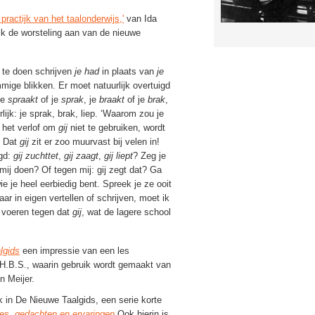
 practijk van het taalonderwijs,'
van Ida
ijk de worsteling aan van de nieuwe
 te doen schrijven
je had
in plaats van
je
mmige blikken. Er moet natuurlijk overtuigd
je
spraakt
of je
sprak
, je
braakt
of je
brak
,
lijk: je sprak, brak, liep. ‘Waarom zou je
 het verlof om
gij
niet te gebruiken, wordt
. Dat
gij
zit er zoo muurvast bij velen in!
egd:
gij zuchttet
,
gij zaagt
,
gij liept
? Zeg je
 mij doen? Of tegen mij: gij zegt dat? Ga
 je heel eerbiedig bent. Spreek je ze ooit
r in eigen vertellen of schrijven, moet ik
d voeren tegen dat
gij
, wat de lagere school
lgids
een impressie van een les
H.B.S., waarin gebruik wordt gemaakt van
 Meijer.
k in De Nieuwe Taalgids, een serie korte
 les, gedachten en ervaringen.
Ook hierin is