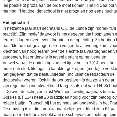
les poëzie of proza aan de orde moet komen. Het lid Saalborn
mening: “Het doel der school is niet proza en nog eens nuchte
Het tijdschrift
In hetzelfde jaar start secretaris C.L. de Liefde zijn rubriek “Uit
practijk”. Zijn motief daarvoor is het gegeven dat hospitanten 
leraren klagen over teveel theorie in de opleiding. Zij hebben
aan “kleine raadgevingen”. Een volgende aflevering komt voort
klachten van hoogleraren over de slechte taalvaardigheden v
studenten, het onderwijs is teveel gericht op het vertalen.
Vrijwel vanaf de oprichting van het tijdschrift in 1914 heeft he
meer een sterk filologisch karakter gekregen, (mede) te verklar
het gegeven dat de bestuursleden (inclusief de redacteur) de
doctorstitel voeren. Ook in de oorlogsjaren is dat zo, en de art
zijn regelmatig indrukwekkend lang, zoals dat van J.H. Schou
113) over de schrijver Ernst Wiechert, twintig pagina´s beslaa
Gokkes (LT 114) heeft 23 bladzijden nodig voor zijn betoog ov
relatie Latijn : Fransch bij het gymnasiaal onderwijs in het Fra
De omvang is in die jaren aanvankelijk gemiddeld zo’n 64 pag
maar de redacteur verzoekt aan de schrijvers om beknoptheid