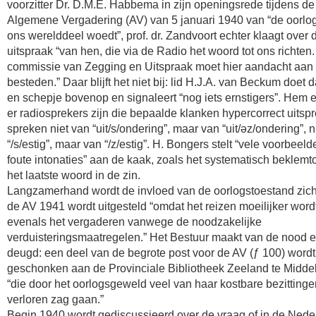
voorzitter Dr. D.M.E. Habbema in zijn openingsrede tijdens de
Algemene Vergadering (AV) van 5 januari 1940 van “de oorlog
ons werelddeel woedt”, prof. dr. Zandvoort echter klaagt over 
uitspraak “van hen, die via de Radio het woord tot ons richten
commissie van Zegging en Uitspraak moet hier aandacht aan
besteden.” Daar blijft het niet bij: lid H.J.A. van Beckum doet 
en schepje bovenop en signaleert “nog iets ernstigers”. Hem e
er radiosprekers zijn die bepaalde klanken hypercorrect uitsp
spreken niet van “uit/s/ondering”, maar van “uit/əz/ondering”, n
“/s/estig”, maar van “/z/estig”. H. Bongers stelt “vele voorbeel
foute intonaties” aan de kaak, zoals het systematisch beklem
het laatste woord in de zin.
Langzamerhand wordt de invloed van de oorlogstoestand zich
de AV 1941 wordt uitgesteld “omdat het reizen moeilijker wordt
evenals het vergaderen vanwege de noodzakelijke
verduisteringsmaatregelen.” Het Bestuur maakt van de nood 
deugd: een deel van de begrote post voor de AV (ƒ 100) wordt
geschonken aan de Provinciale Bibliotheek Zeeland te Midde
“die door het oorlogsgeweld veel van haar kostbare bezittinge
verloren zag gaan.”
Begin 1940 wordt gediscussieerd over de vraag of in de Ned